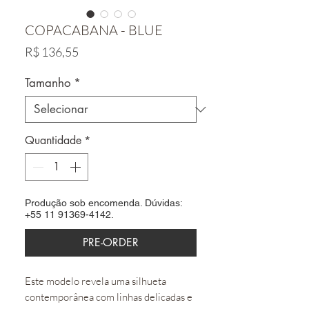
COPACABANA - BLUE
Preço
R$ 136,55
Tamanho
*
Quantidade
*
Produção sob encomenda. Dúvidas:
+55 11 91369-4142.
PRE-ORDER
Este modelo revela uma silhueta
contemporânea com linhas delicadas e