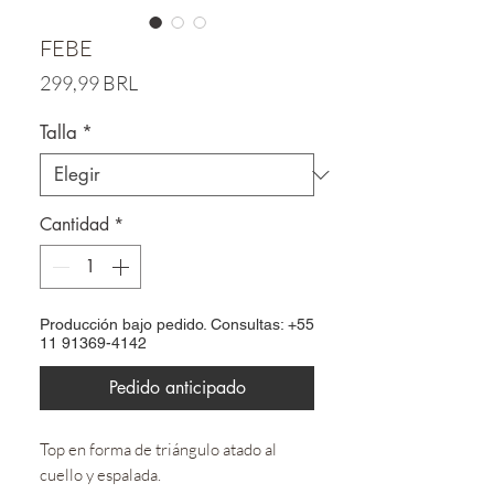
FEBE
Precio
299,99 BRL
Talla
*
Cantidad
*
Producción bajo pedido. Consultas: +55
11 91369-4142
Pedido anticipado
Top en forma de triángulo atado al
cuello y espalada.