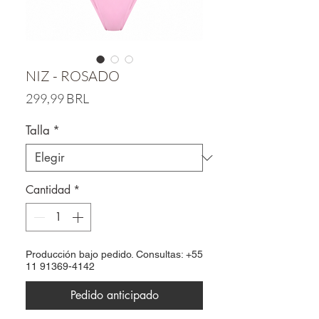
NIZ - ROSADO
Precio
299,99 BRL
Talla
*
Cantidad
*
Producción bajo pedido. Consultas: +55
11 91369-4142
Pedido anticipado