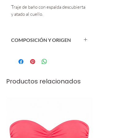
Traje de baño con espalda descubierta
y atado al cuello.
COMPOSICIÓN Y ORIGEN
Origen: Brasil
Composição: 90% Poliamida
Biodegradável Amni Soul Eco® |
10% Elastano
Productos relacionados
Origem: Feito no Brasil.