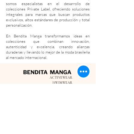
somos especialistas en el desarrollo de
colecciones Private Label, ofreciendo soluciones
integrales para marcas que buscan productos
exclusivos, altos estándares de producción y total
personalización.
En Bendita Manga transformamos ideas en
colecciones que combinan innovación,
autenticidad y excelencia, creando alianzas
duraderas y llevando lo mejor de la moda brasileña
al mercado internacional.
ACTIVEWEAR
|SWIMWEAR
I
INSTITUCIONAL
NFORMACIÓN
Métodos de Pago
Quiénes somos
Cómo Comprar
Política de Privacidad
Entrega y Envío
Sostenibilidad
Consejos de Lavado
¡Contáctanos!
Cambios y Devoluciones