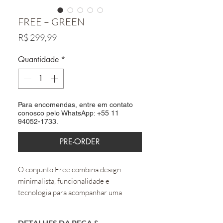
FREE – GREEN
Preço
R$ 299,99
Quantidade
*
Para encomendas, entre em contato
conosco pelo WhatsApp: +55 11
94052-1733.
PRE-ORDER
O conjunto Free combina design
minimalista, funcionalidade e
tecnologia para acompanhar uma
rotina dinâmica com conforto e
elegância.
DETALHES DA PEÇA &